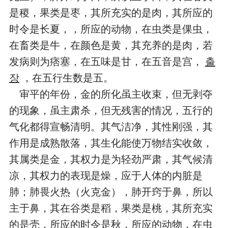
是稷，果类是枣，其所充实的是肉，其所应的
时令是长夏，，所应的动物，在虫类是倮虫，
在畜类是牛，在颜色是黄，其充养的是肉，若
发病则为痞塞，在五味是甘，在五音是宫，
출
장
，在五行生数是五。
审平的年份，金的所化虽主收束，但无剥夺
的现象，虽主肃杀，但无残害的情况，五行的
气化都得宣畅清明。其气洁净，其性刚强，其
作用是成熟散落，其生化能使万物结实收敛，
其属类是金，其权力是为轻劲严肃，其气候清
凉，其权力的表现是燥，应于人体的内脏是
肺；肺畏火热（火克金），肺开窍于鼻，所以
主于鼻，其在谷类是稻，果类是桃，其所充实
的是壳，所应的时令是秋，所应的动物，在虫