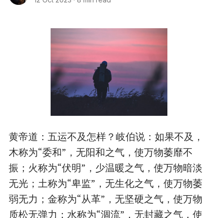
黄帝道：五运不及怎样？岐伯说：如果不及，
木称为“委和”，无阳和之气，使万物萎靡不
振；火称为“伏明”，少温暖之气，使万物暗淡
无光；土称为“卑监”，无生化之气，使万物萎
弱无力；金称为“从革”，无坚硬之气，使万物
质松无弹力；水称为“涸流”，无封藏之气，使