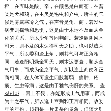
稻，在五味是酸、辛，在颜色是白而苍，在畜
类是犬和鸡，在虫类是毛虫和介虫，所主的气
候是雾露寒冷之气，在声音是角、商，若发生
病变则摇动和恐惧，这是由于木运不及而从金
化的关系。所以少角等同判商。若逢厥阴风木
司天，则不及的木运得司天之助，也可以成为
平气，所以委和逢上角，则其气可与正角相
同。若逢阳明燥金司天，则木运更衰，顺从金
气用事，而成为金之平气，所以逢上商便和正
商相同。在人体可发生四肢萎弱、痈肿、疮
疡、生虫等病，这是由于雅气伤肝的关系。
출
장안마
，因土不畏，亦能形成土气用事，而成
为土之平气，所以逢上宫则和正宫相同。故委
年的年份，起初是一片肃杀的景象，但随之则