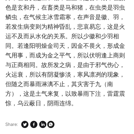
色是玄和丹，在畜类是马和猪，在虫类是羽虫
鳞虫，在气候主冰雪霜寒，在声音是徽、羽，
若发生病变则为精神昏乱，悲哀易忘，这是火
运不及而从水化的关系。所以少徽和少羽相
同。若逢阳明燥金司天，因金不畏火，形成金
气用事，而成为金之平气，所以伏明逢上商则
与正商相同。故所发之病，是由于邪气伤心，
火运衰，所以有阴凝惨淡，寒风凛冽的现象，
但随之而暴雨淋漓不止，其灾害于九（南
方），这是土气来复，以致暴雨下注，雷霆震
惊，乌云蔽日，阴雨连绵。
Share: