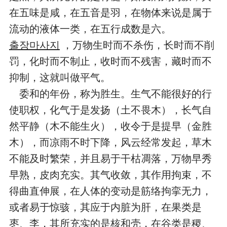
在五味是咸，在五音是羽，在物体来说是属于
流动的液体一类，在五行成数是六。
출장마사지
，万物生时而不杀伤，长时而不削
罚，化时而不制止，收时而不残害，藏时而不
抑制，这就叫做平气。
委和的年份，称为胜生。生气不能很好的行
使职权，化气于是发扬（土不畏木），长气自
然平静（木不能生火），收令于是提早（金胜
木），而凉雨不时下降，风云经常发起，草木
不能及时繁荣，并且易于干枯凋落，万物早秀
早熟，皮肉充实。其气收敛，其作用拘束，不
得曲直伸展，在人体的变动是筋络拘挛无力，
或者易于惊骇，其应于内脏为肝，在果类是
枣、李，其所充实的是核和壳，在谷类是稷、