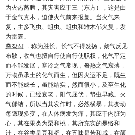
为火热蒸腾，其灾害应于三（东方），这是由
于金气克木，迫使火气前来报复。当火气来
复，主多飞虫、蛆虫、蛆虫和雉木郁火复，发
为雷霆。
출장샵
，称为胜长。长气不得发扬，藏气反见
布散，收气也擅自行使自行使职权，化气平定
而不能发展，寒冷之气常现，暑热之气衰薄，
万物虽承土的化气而生，但因火运不足，既生
而不能成长，虽能结实，然而很小，及至生化
的时候，已经衰老，阳气屈伏，蛰虫早藏。火
气郁结，所以当其发作时，必然横暴，其变动
每隐现多变，在人体病发为痛，其应于内脏为
心，其在果类为栗和桃，其所充实的是络和
汁，在谷类是豆和稻，在五味是苦和咸，在颜