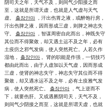
阴司天之年，天气不及，则间气少阳接之而
至，这就是所谓天虚，也就是人气虚与天气
虚。
출장안마
，汗出伤胃之液，或醉饱行房，
汗出伤脾之液，因而形成三虚，则脾之神志失
守。
출장안마
，智谋周密自此而出，神既失守
其位而不得聚敛，却又遇土运不及之年，必有
土疫疠之邪气发病，使人突然死亡。人若久作
湿地，
출장안마
。肾的职能是作强，一切技巧
都由此而出，由于人虚加以天气虚，因而形成
三虚，使肾的神志失守，神志失守其位而不得
聚敛，却又遇水运不及之年，必有土疫雅气发
病，使人突然死亡。
출장안마
，气上逆而不
下，就要伤肝。又或遇厥阴司天，天气不及，
则间气少阴接之而至，这就是所谓天虚，也就