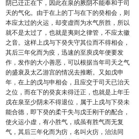
阴已迁正在下，因此在泉的厥阴不能奉和于司
天的气化。由于在上的丁与在下的癸相会，则
本应太过的火运，却变虚而为水气所胜，所以
就不是太过了，也就是夷则之律管，不应太徽
之音。这样上戊与下癸失守其位而不得相会，
其后三年化而为疫，迅速的至庾戌年便要发
作，发作的大小善恶，可以根据当年司天之气
的盛衰及太乙游宫的情况去推断。又如戊申
年，在上的戊与申相会，且应交于司天已治天
之位，而在下的癸亥未得迁正，也就是上年壬
戌在泉至少阴未不得退位，属于上戌与下癸未
能合德，即下癸的柔干失与戊壬刚干的配合，
使火运小虚，有小胜气，或虽有胜气而无复
气，其后三年化而为疠，名叫火疠，治法同