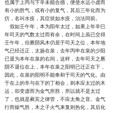
也属于上丙与下辛未能合德，便使水运小虚而
有小的胜气，或有小的复气，其后三年化而为
疠，名叫水疫，其症状如水疫，治法同前。
假如壬午年，本为阳年太过，如果上年辛巳
年司天的气数太过而有余，在时间上虽已交得
壬午年，但厥阴风木仍居于司天之位，本年地
气已经迁正，太扬在泉，去年丙申在泉的少阳
已退为本年在泉的右间，这样，去年司天之厥
阴不退位在上，本年在泉之阳明已迁正在下，
因此，在泉的阳明不能奉和于司天的气化。由
于在上的辛与在下的丁相会，则本应太过的木
运，却变虚而为金气所胜，所以就不是太过
了，也就是蕤宾之律管，不应太角之音。金气
行而燥气胜，木之子火气来复则热化，其后化