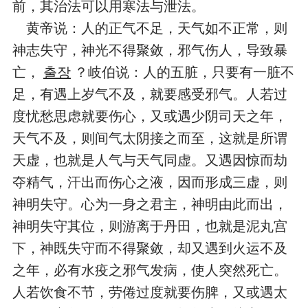
前，其治法可以用寒法与泄法。
黄帝说：人的正气不足，天气如不正常，则
神志失守，神光不得聚敛，邪气伤人，导致暴
亡，
출장
？岐伯说：人的五脏，只要有一脏不
足，有遇上岁气不及，就要感受邪气。人若过
度忧愁思虑就要伤心，又或遇少阴司天之年，
天气不及，则间气太阴接之而至，这就是所谓
天虚，也就是人气与天气同虚。又遇因惊而劫
夺精气，汗出而伤心之液，因而形成三虚，则
神明失守。心为一身之君主，神明由此而出，
神明失守其位，则游离于丹田，也就是泥丸宫
下，神既失守而不得聚敛，却又遇到火运不及
之年，必有水疫之邪气发病，使人突然死亡。
人若饮食不节，劳倦过度就要伤脾，又或遇太