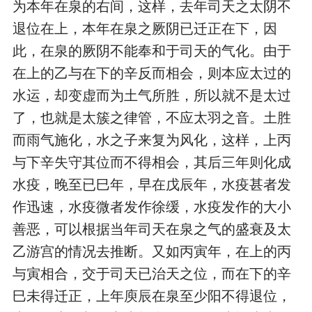
为本年在泉的右间，这样，去年司天之太阴不
退位在上，本年在泉之厥阴已迁正在下，因
此，在泉的厥阴不能奉和于司天的气化。由于
在上的乙与在下的辛反而相会，则本应太过的
水运，却变虚而为土气所胜，所以就不是太过
了，也就是太簇之律管，不应太羽之音。土胜
而雨气施化，水之子来复为风化，这样，上丙
与下辛失守其位而不得相会，其后三年则化成
水疫，晚至已巳年，早在戊辰年，水疫甚者发
作迅速，水疫微者发作徐缓，水疫发作的大小
善恶，可以根据当年司天在泉之气的盛衰及太
乙游宫的情况去推断。又如丙寅年，在上的丙
与寅相合，交于司天已治天之位，而在下的辛
巳未得迁正，上年庾辰在泉至少阳不得退位，