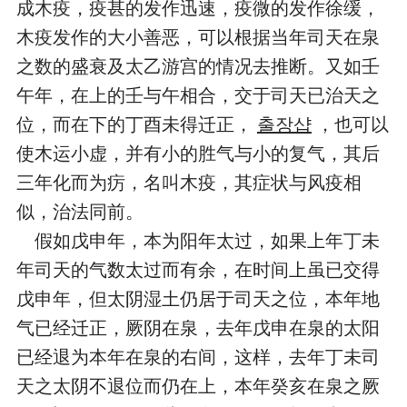
成木疫，疫甚的发作迅速，疫微的发作徐缓，
木疫发作的大小善恶，可以根据当年司天在泉
之数的盛衰及太乙游宫的情况去推断。又如壬
午年，在上的壬与午相合，交于司天已治天之
位，而在下的丁酉未得迁正，
출장샵
，也可以
使木运小虚，并有小的胜气与小的复气，其后
三年化而为疠，名叫木疫，其症状与风疫相
似，治法同前。
假如戊申年，本为阳年太过，如果上年丁未
年司天的气数太过而有余，在时间上虽已交得
戊申年，但太阴湿土仍居于司天之位，本年地
气已经迁正，厥阴在泉，去年戊申在泉的太阳
已经退为本年在泉的右间，这样，去年丁未司
天之太阴不退位而仍在上，本年癸亥在泉之厥